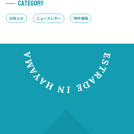
C
A
T
E
G
O
R
Y
お知らせ
ニュースレター
物件情報
A
E
M
S
T
A
R
Y
A
A
D
H
E
N
I