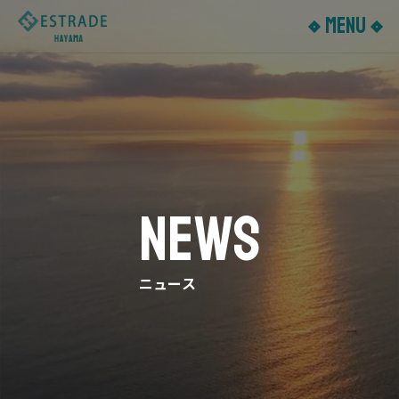
MENU
ESTRADE
HAYAMA
N
E
W
S
ニ
ュ
ー
ス