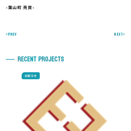
-葉山町 売買-
<PREV
NEXT>
R
E
C
E
N
T
P
R
O
J
E
C
T
S
お知らせ