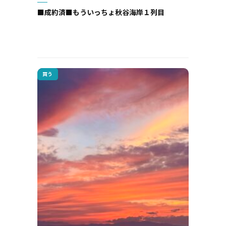
■成約済■もういっちょ秋谷海岸１列目
買う