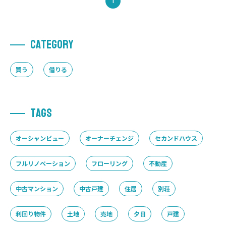
1
C
A
T
E
G
O
R
Y
買う
借りる
T
A
G
S
オーシャンビュー
オーナーチェンジ
セカンドハウス
フルリノベーション
フローリング
不動産
中古マンション
中古戸建
住居
別荘
利回り物件
土地
売地
夕日
戸建