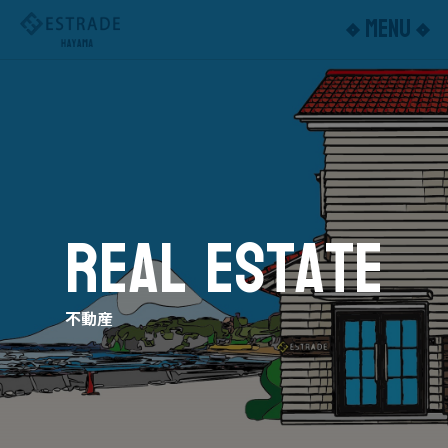
MENU
ESTRADE
HAYAMA
R
E
A
L
E
S
T
A
T
E
不
動
産