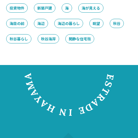
投資物件
新築戸建
海
海が見える
海目の前
海辺
海辺の暮らし
眺望
秋谷
秋谷暮らし
秋谷海岸
閑静な住宅街
A
E
M
S
T
A
R
Y
A
A
D
H
E
N
I