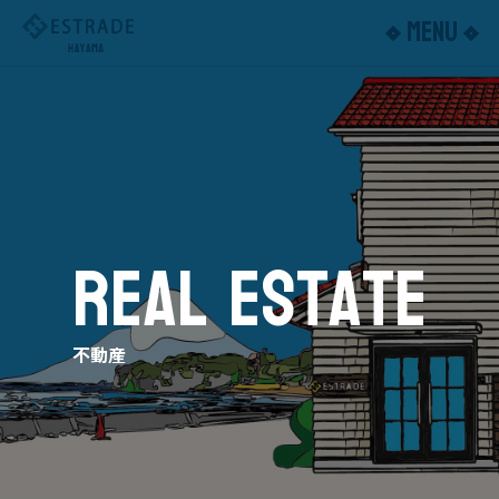
MENU
ESTRADE
HAYAMA
R
E
A
L
E
S
T
A
T
E
不
動
産