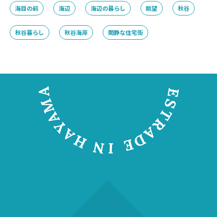
海目の前
海辺
海辺の暮らし
眺望
秋谷
秋谷暮らし
秋谷海岸
閑静な住宅街
A
E
M
S
T
A
R
Y
A
A
D
H
E
N
I