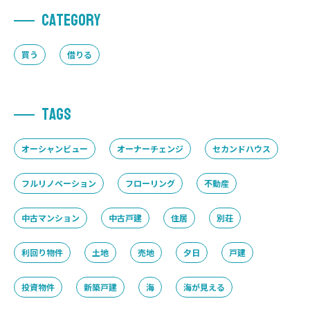
C
A
T
E
G
O
R
Y
買う
借りる
T
A
G
S
オーシャンビュー
オーナーチェンジ
セカンドハウス
フルリノベーション
フローリング
不動産
中古マンション
中古戸建
住居
別荘
利回り物件
土地
売地
夕日
戸建
投資物件
新築戸建
海
海が見える